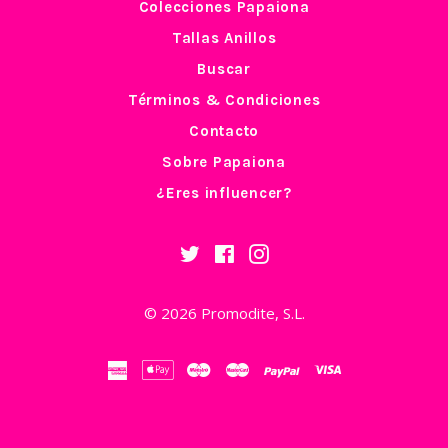
Colecciones Papaiona
Tallas Anillos
Buscar
Términos & Condiciones
Contacto
Sobre Papaiona
¿Eres influencer?
Twitter
Facebook
Instagram
© 2026
Promodite, S.L.
american
apple
maestro
master
paypal
visa
express
pay