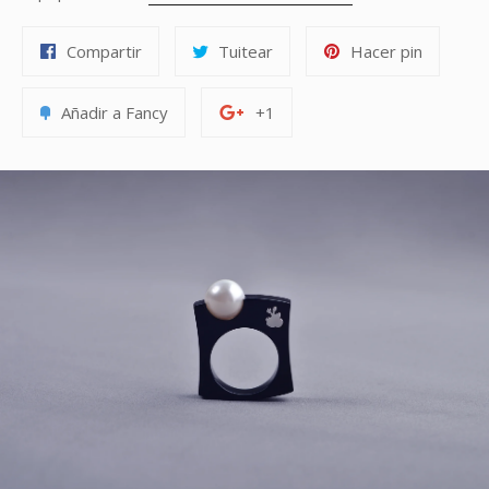
Compartir
Tuitear
Pinear
Compartir
Tuitear
Hacer pin
en
en
en
Facebook
Twitter
Pinteres
Añadir
+1
Añadir a Fancy
+1
a
en
Fancy
Google
Plus