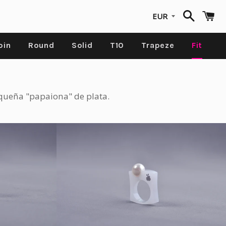
Buscar
C
pin
Round
Solid
T10
Trapeze
Fit
 pequeña "papaiona" de plata.
Precio
€48,00 EUR
habitual