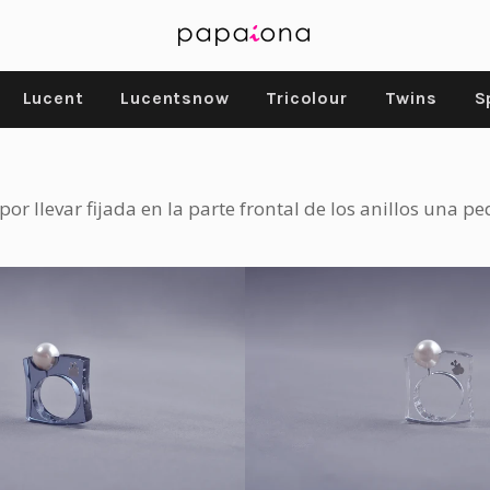
Lucent
Lucentsnow
Tricolour
Twins
S
a por llevar fijada en la parte frontal de los anillos una
Precio
Precio
€48,00 EUR
€48,00 EUR
habitual
habitual