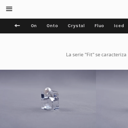
Menú
Volver al sitio de navegación
On
Onto
Crystal
Fluo
Iced
La serie "Fit" se caracteriz
Precio
€48,00 EUR
habitual