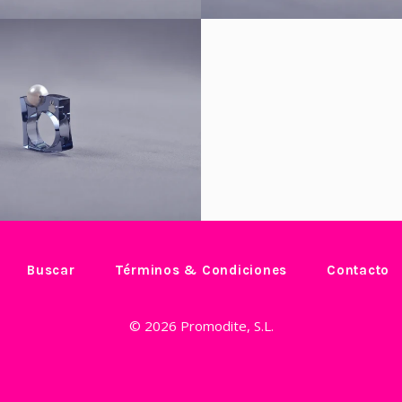
Precio
€48,00 EUR
habitual
Buscar
Términos & Condiciones
Contacto
© 2026
Promodite, S.L.