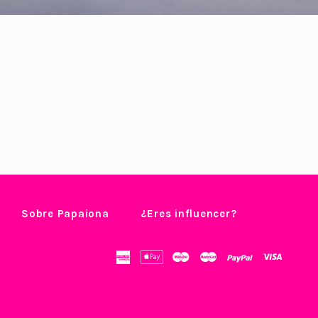
Sobre Papaiona
¿Eres influencer?
american
apple
maestro
master
paypal
visa
express
pay